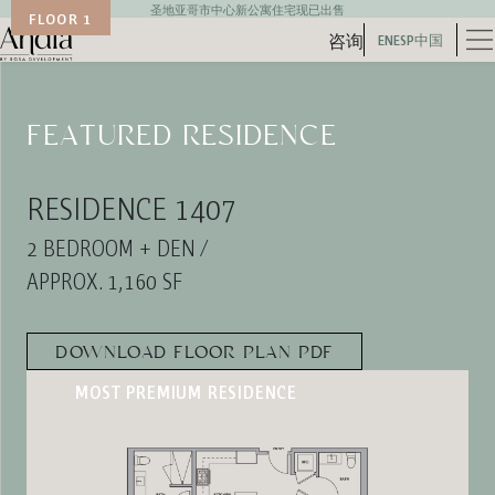
圣地亚哥市中心新公寓住宅现已出售
FLOOR 1
EN
ESP
中国
咨询
Andia Logo
FEATURED RESIDENCE
F
RESIDENCE 1407
R
2 BEDROOM + DEN /
2 
APPROX. 1,160 SF
AP
DOWNLOAD FLOOR PLAN PDF